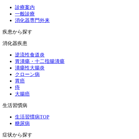
診療案内
一般診療
消化器専門外来
疾患から探す
消化器疾患
逆流性食道炎
胃潰瘍・十二指腸潰瘍
潰瘍性大腸炎
クローン病
胃癌
痔
大腸癌
生活習慣病
生活習慣病TOP
糖尿病
症状から探す