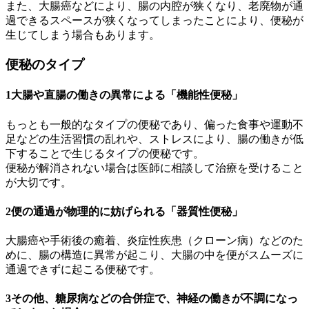
また、大腸癌などにより、腸の内腔が狭くなり、老廃物が通
過できるスペースが狭くなってしまったことにより、便秘が
生じてしまう場合もあります。
便秘のタイプ
1
大腸や直腸の働きの異常による「機能性便秘」
もっとも一般的なタイプの便秘であり、偏った食事や運動不
足などの生活習慣の乱れや、ストレスにより、腸の働きが低
下することで生じるタイプの便秘です。
便秘が解消されない場合は医師に相談して治療を受けること
が大切です。
2
便の通過が物理的に妨げられる「器質性便秘」
大腸癌や手術後の癒着、炎症性疾患（クローン病）などのた
めに、腸の構造に異常が起こり、大腸の中を便がスムーズに
通過できずに起こる便秘です。
3
その他、糖尿病などの合併症で、神経の働きが不調になっ