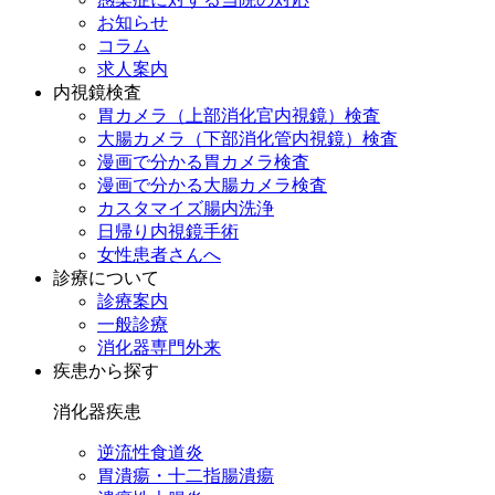
お知らせ
コラム
求人案内
内視鏡検査
胃カメラ（上部消化官内視鏡）検査
大腸カメラ（下部消化管内視鏡）検査
漫画で分かる胃カメラ検査
漫画で分かる大腸カメラ検査
カスタマイズ腸内洗浄
日帰り内視鏡手術
女性患者さんへ
診療について
診療案内
一般診療
消化器専門外来
疾患から探す
消化器疾患
逆流性食道炎
胃潰瘍・十二指腸潰瘍