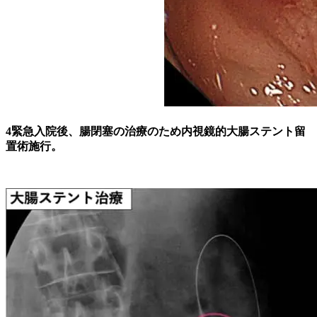
4
緊急入院後、腸閉塞の治療のため内視鏡的大腸ステント留
置術施行。