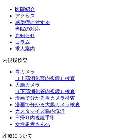
医院紹介
アクセス
感染症に対する
当院の対応
お知らせ
コラム
求人案内
内視鏡検査
胃カメラ
（上部消化官内視鏡）
検査
大腸カメラ
（下部消化管内視鏡）
検査
漫画で分かる胃カメラ検査
漫画で分かる大腸カメラ検査
カスタマイズ腸内洗浄
日帰り内視鏡手術
女性患者さんへ
診療について