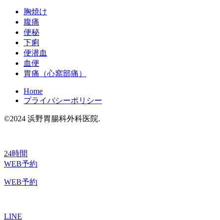
胸焼け
腹痛
便秘
下痢
便潜血
血便
胃痛（心窩部痛）
Home
プライバシーポリシー
©2024 浜野胃腸科外科医院.
24時間
WEB予約
WEB予約
LINE