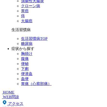
潰瘍性大腸炎
クローン病
胃癌
痔
大腸癌
生活習慣病
生活習慣病TOP
糖尿病
症状から探す
胸焼け
腹痛
便秘
下痢
便潜血
血便
胃痛（心窩部痛）
HOME
WEB問診
アクセス