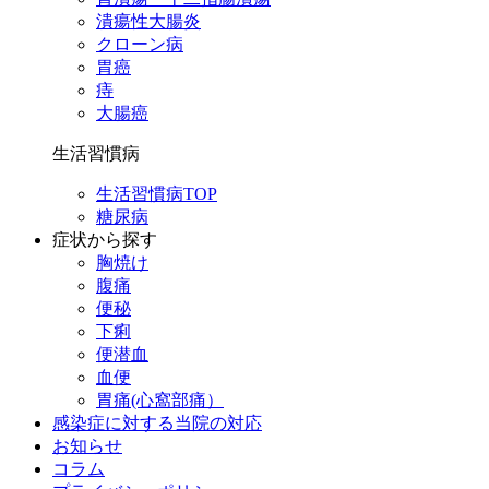
潰瘍性大腸炎
クローン病
胃癌
痔
大腸癌
生活習慣病
生活習慣病TOP
糖尿病
症状から探す
胸焼け
腹痛
便秘
下痢
便潜血
血便
胃痛(心窩部痛）
感染症に対する当院の対応
お知らせ
コラム