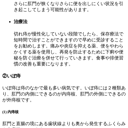
さらに肛門が狭くなりさらに便を出しにくい状況を引
き起こしてしまう可能性があります。
治療法
切れ痔が慢性化していない段階でしたら、保存療法で
短時間で治すことができますので早めに受診すること
をお勧めします。痛みや炎症を抑える薬、便をやわら
かくする薬を使用し、再発を防止するために下痢や便
秘を防ぐ治療を併せて行っていきます。食事や排便習
慣の改善も重要になります。
②いぼ痔
いぼ痔は痔のなかで最も多い病気です。いぼ痔には２種類あ
り、肛門の内側にできるのが内痔核、肛門の外側にできるの
が外痔核です。
(1) 内痔核
肛門と直腸の境にある歯状線よりも奥から発生するふくらみ