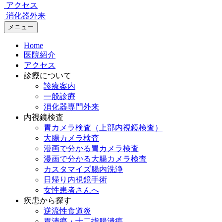
アクセス
消化器外来
メニュー
Home
医院紹介
アクセス
診療について
診療案内
一般診療
消化器専門外来
内視鏡検査
胃カメラ検査（上部内視鏡検査）
大腸カメラ検査
漫画で分かる胃カメラ検査
漫画で分かる大腸カメラ検査
カスタマイズ腸内洗浄
日帰り内視鏡手術
女性患者さんへ
疾患から探す
逆流性食道炎
胃潰瘍・十二指腸潰瘍