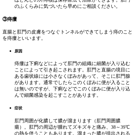
のふくらみに気づいたら早めにご相談ください。
③痔瘻
直腸と肛門の皮膚をつなぐトンネルができてしまう痔のこと
を痔瘻といいます。
原因
痔瘻は下痢などによって肛門の組織に細菌が入り込む
ことによって引き起こされます。肛門と直腸の境目に
ある歯状線には小さなくぼみがあって、そこに肛門腺
があります。通常でしたらこのくぼみに便が入ること
は無いのですが、下痢などでこのくぼみに便が入り込
んで細菌感染を起こすことがあります。
症状
肛門周囲が化膿して膿が溜まります（肛門周囲膿
瘍）。肛門の周辺が腫れてズキズキと痛み、38～39℃
の熱を伴うこともあります。溜まった膿が排出される