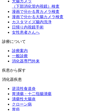
大腸カメラ
（下部消化管内視鏡）
検査
漫画で分かる胃カメラ検査
漫画で分かる大腸カメラ検査
カスタマイズ腸内洗浄
日帰り内視鏡手術
女性患者さんへ
診療について
診療案内
一般診療
消化器専門外来
疾患から探す
消化器疾患
逆流性食道炎
胃潰瘍・十二指腸潰瘍
潰瘍性大腸炎
クローン病
胃癌