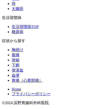
痔
大腸癌
生活習慣病
生活習慣病TOP
糖尿病
症状から探す
胸焼け
腹痛
便秘
下痢
便潜血
血便
胃痛（心窩部痛）
Home
プライバシーポリシー
©2024 浜野胃腸科外科医院.