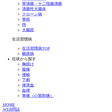
胃潰瘍・十二指腸潰瘍
潰瘍性大腸炎
クローン病
胃癌
痔
大腸癌
生活習慣病
生活習慣病TOP
糖尿病
症状から探す
胸焼け
腹痛
便秘
下痢
便潜血
血便
胃痛（心窩部痛）
HOME
WEB問診