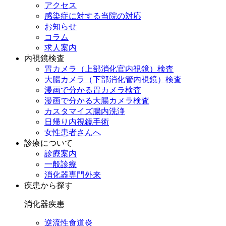
アクセス
感染症に対する当院の対応
お知らせ
コラム
求人案内
内視鏡検査
胃カメラ（上部消化官内視鏡）検査
大腸カメラ（下部消化管内視鏡）検査
漫画で分かる胃カメラ検査
漫画で分かる大腸カメラ検査
カスタマイズ腸内洗浄
日帰り内視鏡手術
女性患者さんへ
診療について
診療案内
一般診療
消化器専門外来
疾患から探す
消化器疾患
逆流性食道炎