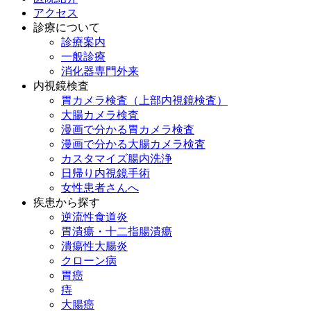
アクセス
診療について
診療案内
一般診療
消化器専門外来
内視鏡検査
胃カメラ検査（上部内視鏡検査）
大腸カメラ検査
漫画で分かる胃カメラ検査
漫画で分かる大腸カメラ検査
カスタマイズ腸内洗浄
日帰り内視鏡手術
女性患者さんへ
疾患から探す
逆流性食道炎
胃潰瘍・十二指腸潰瘍
潰瘍性大腸炎
クローン病
胃癌
痔
大腸癌