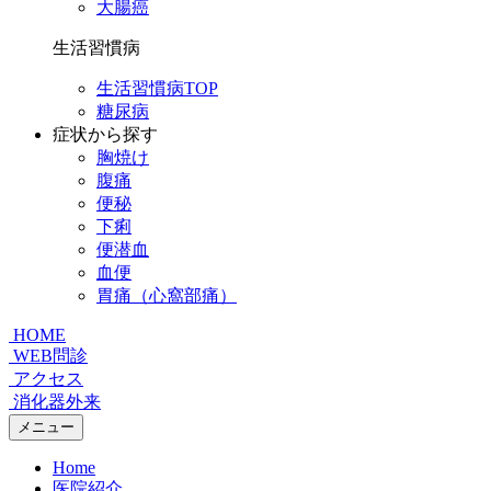
大腸癌
生活習慣病
生活習慣病TOP
糖尿病
症状から探す
胸焼け
腹痛
便秘
下痢
便潜血
血便
胃痛（心窩部痛）
HOME
WEB問診
アクセス
消化器外来
メニュー
Home
医院紹介