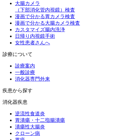
大腸カメラ
（下部消化管内視鏡）
検査
漫画で分かる胃カメラ検査
漫画で分かる大腸カメラ検査
カスタマイズ腸内洗浄
日帰り内視鏡手術
女性患者さんへ
診療について
診療案内
一般診療
消化器専門外来
疾患から探す
消化器疾患
逆流性食道炎
胃潰瘍・十二指腸潰瘍
潰瘍性大腸炎
クローン病
胃癌