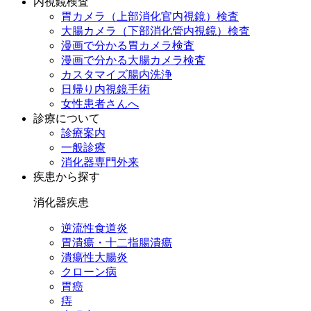
内視鏡検査
胃カメラ（上部消化官内視鏡）検査
大腸カメラ（下部消化管内視鏡）検査
漫画で分かる胃カメラ検査
漫画で分かる大腸カメラ検査
カスタマイズ腸内洗浄
日帰り内視鏡手術
女性患者さんへ
診療について
診療案内
一般診療
消化器専門外来
疾患から探す
消化器疾患
逆流性食道炎
胃潰瘍・十二指腸潰瘍
潰瘍性大腸炎
クローン病
胃癌
痔