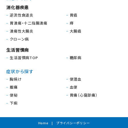
消化器疾患
逆流性食道炎
胃癌
胃潰瘍・十二指腸潰瘍
痔
潰瘍性大腸炎
大腸癌
クローン病
生活習慣病
生活習慣病TOP
糖尿病
症状から探す
胸焼け
便潜血
腹痛
血便
便秘
胃痛（心窩部痛）
下痢
Home
プライバシーポリシー